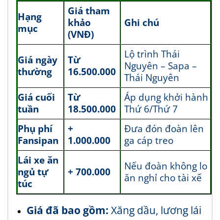
Giá tham
Hạng
khảo
Ghi chú
mục
(VNĐ)
Lộ trình Thái
Giá ngày
Từ
Nguyên – Sapa –
thường
16.500.000
Thái Nguyên
Giá cuối
Từ
Áp dụng khởi hành
tuần
18.500.000
Thứ 6/Thứ 7
Phụ phí
+
Đưa đón đoàn lên
Fansipan
1.000.000
ga cáp treo
Lái xe ăn
Nếu đoàn không lo
ngủ tự
+ 700.000
ăn nghỉ cho tài xế
túc
Giá đã bao gồm:
Xăng dầu, lương lái