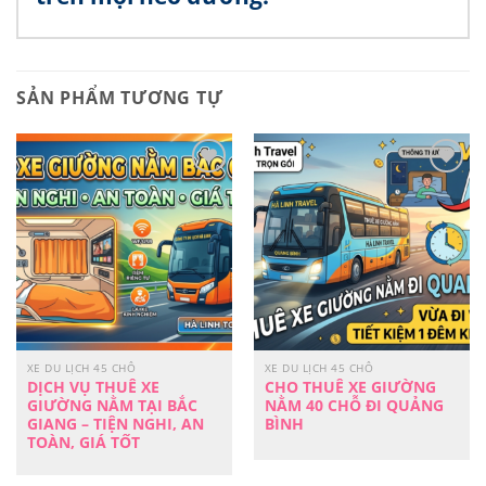
SẢN PHẨM TƯƠNG TỰ
Yêu
Yêu
Thích
Thích
XE DU LỊCH 45 CHỖ
XE DU LỊCH 45 CHỖ
DỊCH VỤ THUÊ XE
CHO THUÊ XE GIƯỜNG
GIƯỜNG NẰM TẠI BẮC
NẰM 40 CHỖ ĐI QUẢNG
GIANG – TIỆN NGHI, AN
BÌNH
TOÀN, GIÁ TỐT