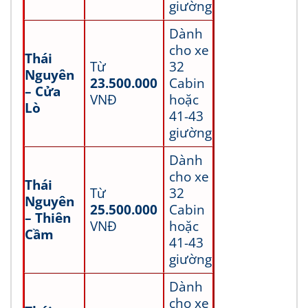
giường
Dành
cho xe
Thái
Từ
32
Nguyên
23.500.000
Cabin
– Cửa
VNĐ
hoặc
Lò
41-43
giường
Dành
cho xe
Thái
Từ
32
Nguyên
25.500.000
Cabin
– Thiên
VNĐ
hoặc
Cầm
41-43
giường
Dành
cho xe