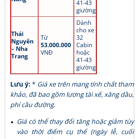
41-43
giường
Dành
cho xe
Thái
Từ
32
Nguyên
53.000.000
Cabin
– Nha
VNĐ
hoặc
Trang
41-43
giường
Lưu ý:
*
Giá xe trên mang tính chất tham
khảo, đã bao gồm lương tài xế, xăng dầu,
phí cầu đường.
Giá có thể thay đổi tăng hoặc giảm tùy
vào thời điểm cụ thể (ngày lễ, cuối