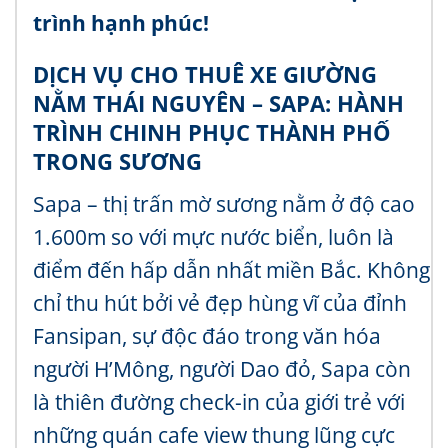
trình hạnh phúc!
DỊCH VỤ CHO THUÊ XE GIƯỜNG
NẰM THÁI NGUYÊN – SAPA: HÀNH
TRÌNH CHINH PHỤC THÀNH PHỐ
TRONG SƯƠNG
Sapa – thị trấn mờ sương nằm ở độ cao
1.600m so với mực nước biển, luôn là
điểm đến hấp dẫn nhất miền Bắc. Không
chỉ thu hút bởi vẻ đẹp hùng vĩ của đỉnh
Fansipan, sự độc đáo trong văn hóa
người H’Mông, người Dao đỏ, Sapa còn
là thiên đường check-in của giới trẻ với
những quán cafe view thung lũng cực