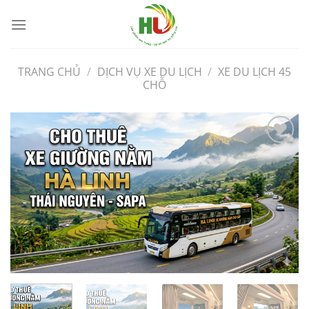
Bỏ
qua
nội
dung
TRANG CHỦ
/
DỊCH VỤ XE DU LỊCH
/
XE DU LỊCH 45
CHỖ
Yêu
Thích