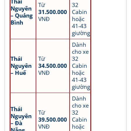
Thái
Từ
32
Nguyên
31.500.000
Cabin
– Quảng
VNĐ
hoặc
Bình
41-43
giường
Dành
cho xe
Thái
Từ
32
Nguyên
34.500.000
Cabin
– Huế
VNĐ
hoặc
41-43
giường
Dành
cho xe
Thái
Từ
32
Nguyên
39.500.000
Cabin
– Đà
VNĐ
hoặc
Nẵng