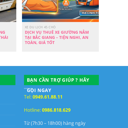
XE DU LỊCH 45 CHỖ
ỜNG
DỊCH VỤ THUÊ XE GIƯỜNG NẰM
THÁI
TẠI BẮC GIANG – TIỆN NGHI, AN
TOÀN, GIÁ TỐT
BẠN CẦN TRỢ GIÚP ? HÃY
GỌI NGAY
Tel:
0949.61.88.11
Hotline:
0986.818.629
Từ (7h30 – 18h00) hàng ngày