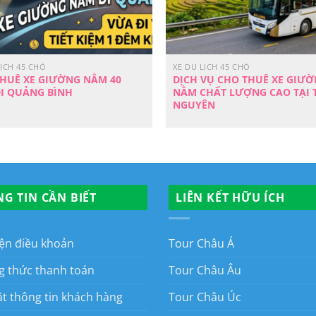
LỊCH 45 CHỖ
XE DU LỊCH 45 CHỖ
HUÊ XE GIƯỜNG NẰM 40
DỊCH VỤ CHO THUÊ XE GIƯ
I QUẢNG BÌNH
NẰM CHẤT LƯỢNG CAO TẠI 
NGUYÊN
G TIN CẦN BIẾT
LIÊN KẾT HỮU ÍCH
iện điều khoản
Tour Châu Á
 thức thanh toán
Tour Châu Âu
t thông tin khách hàng
Tour Châu Úc