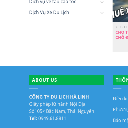
Dich vụ vé tầu cao tốc
Dịch Vụ Xe Du Lịch
XE DU 
CHO T
CHỖ Đ
ABOUT US
THÔN
CÔNG TY DU LỊCH HÀ LINH
Điều k
Giấy phép lữ hành Nội Địa
Phương
Số105< Bắc Nam, Thái Nguyên
Tel:
0949.61.8811
Bảo mậ