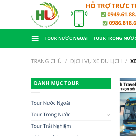
Bỏ
HỖ TRỢ TRỰC 
qua
0949.61.88
nội
0986.818.
dung
TOUR NƯỚC NGOÀI
TOUR TRONG NƯỚ
TRANG CHỦ
/
DỊCH VỤ XE DU LỊCH
/
XE
DANH MỤC TOUR
Tour Nước Ngoài
Tour Trong Nước
Tour Trải Nghiệm