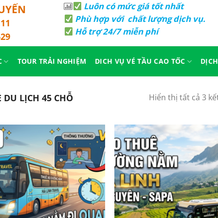
Luôn có mức giá tốt nhất
TUYẾN
Phù hợp với chất lượng dịch vụ.
.11
Hỗ trợ 24/7 miễn phí
629
C
TOUR TRẢI NGHIỆM
DICH VỤ VÉ TẦU CAO TỐC
DỊCH
 DU LỊCH 45 CHỖ
Hiển thị tất cả 3 k
Yêu
Thích