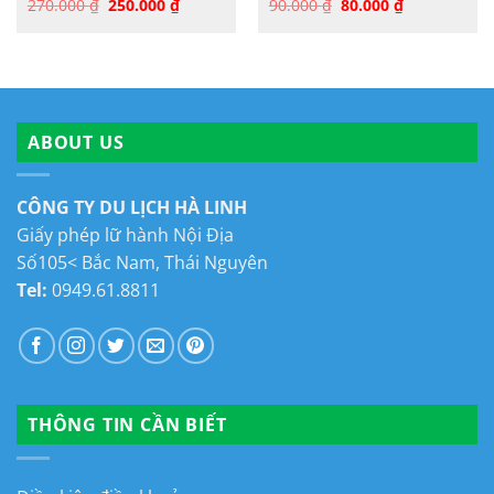
Giá
Giá
Giá
Giá
270.000
₫
250.000
₫
90.000
₫
80.000
₫
gốc
hiện
gốc
hiện
là:
tại
là:
tại
270.000 ₫.
là:
90.000 ₫.
là:
250.000 ₫.
80.000 ₫.
ABOUT US
CÔNG TY DU LỊCH HÀ LINH
Giấy phép lữ hành Nội Địa
Số105< Bắc Nam, Thái Nguyên
Tel:
0949.61.8811
THÔNG TIN CẦN BIẾT