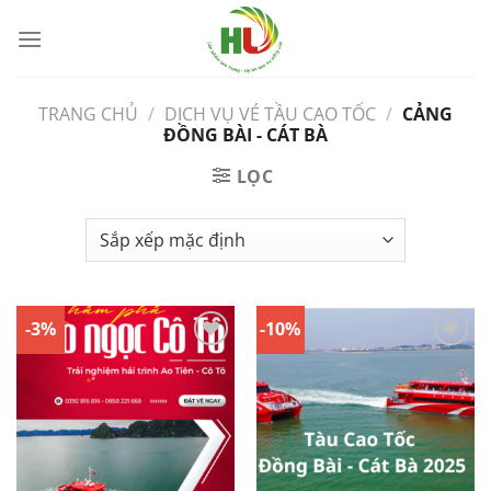
Bỏ
qua
nội
dung
TRANG CHỦ
/
DICH VỤ VÉ TẦU CAO TỐC
/
CẢNG
ĐỒNG BÀI - CÁT BÀ
LỌC
-3%
-10%
Yêu
Yêu
Thích
Thích