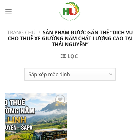
Bỏ
qua
nội
dung
TRANG CHỦ
/
SẢN PHẨM ĐƯỢC GẮN THẺ “DỊCH VỤ
CHO THUÊ XE GIƯỜNG NẰM CHẤT LƯỢNG CAO TẠI
THÁI NGUYÊN”
LỌC
Yêu
Thích