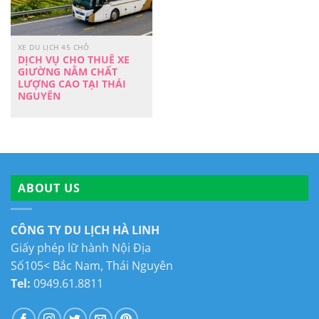
XE DU LỊCH 45 CHỖ
DỊCH VỤ CHO THUÊ XE
GIƯỜNG NẰM CHẤT
LƯỢNG CAO TẠI THÁI
NGUYÊN
ABOUT US
CÔNG TY DU LỊCH HÀ LINH
Giấy phép lữ hành Nội Địa
Số105< Bắc Nam, Thái Nguyên
Tel:
0949.61.8811