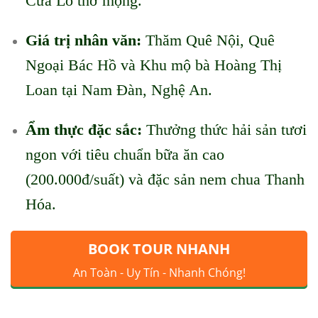
Cửa Lò thơ mộng.
Giá trị nhân văn:
Thăm Quê Nội, Quê
Ngoại Bác Hồ và Khu mộ bà Hoàng Thị
Loan tại Nam Đàn, Nghệ An.
Ẩm thực đặc sắc:
Thưởng thức hải sản tươi
ngon với tiêu chuẩn bữa ăn cao
(200.000đ/suất) và đặc sản nem chua Thanh
Hóa.
BOOK TOUR NHANH
An Toàn - Uy Tín - Nhanh Chóng!