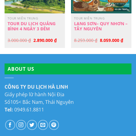
TOUR MIỀN TRUNG
TOUR MIỀN TRUNG
TOUR DU LỊCH QUẢNG
LẠNG SƠN– QUY NHƠN –
BÌNH 4 NGÀY 3 ĐÊM
TÂY NGUYÊN
Giá
Giá
Giá
Giá
3.000.000
₫
2.890.000
₫
8.259.000
₫
8.059.000
₫
gốc
hiện
gốc
hiện
là:
tại
là:
tại
3.000.000 ₫.
là:
8.259.000 ₫.
là:
2.890.000 ₫.
8.059.
ABOUT US
CÔNG TY DU LỊCH HÀ LINH
Giấy phép lữ hành Nội Địa
Số105< Bắc Nam, Thái Nguyên
Tel:
0949.61.8811