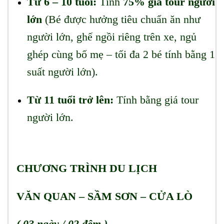
Từ 6 – 10 tuổi:
Tính
75% giá tour người
lớn
(Bé được hưởng tiêu chuẩn ăn như
người lớn, ghế ngồi riêng trên xe, ngủ
ghép cùng bố mẹ – tối đa 2 bé tính bằng 1
suất người lớn).
Từ 11 tuổi trở lên:
Tính bằng giá tour
người lớn.
CHƯƠNG TRÌNH DU LỊCH
VĂN QUAN – SẦM SƠN – CỬA LÒ
( 03 ngày / 02 đêm )