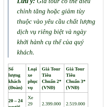
Lưu ý:
Giá tour có thể điều
chỉnh tăng hoặc giảm tùy
thuộc vào yêu cầu chất lượng
dịch vụ riêng biệt và ngày
khởi hành cụ thể của quý
khách.
Số
Loại
Giá Tour
Giá Tour
lượng
xe
Tiêu
Tiêu
khách
phục
Chuẩn 2*
Chuẩn 3*
(Đoàn)
vụ
(VNĐ)
(VNĐ)
Xe
20 – 24
29
2.399.000
2.519.000
người