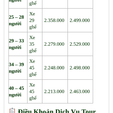
ghế
Xe
25 – 28
29
2.358.000
2.499.000
người
ghế
Xe
29 – 33
35
2.279.000
2.529.000
người
ghế
Xe
34 – 39
45
2.248.000
2.498.000
người
ghế
Xe
40 – 45
45
2.213.000
2.463.000
người
ghế
Điều Khoản Dịch Vụ Tour