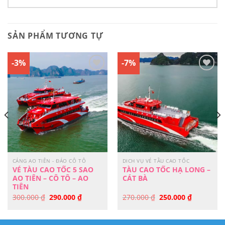
SẢN PHẨM TƯƠNG TỰ
-3%
-7%
Yêu
Yêu
Thích
Thích
CẢNG AO TIÊN - ĐẢO CÔ TÔ
DICH VỤ VÉ TẦU CAO TỐC
VÉ TÀU CAO TỐC 5 SAO
TÀU CAO TỐC HẠ LONG –
AO TIÊN – CÔ TÔ – AO
CÁT BÀ
TIÊN
Giá
Giá
Giá
Giá
300.000
₫
290.000
₫
270.000
₫
250.000
₫
gốc
hiện
gốc
hiện
là:
tại
là:
tại
300.000 ₫.
là:
270.000 ₫.
là:
290.000 ₫.
250.000 ₫