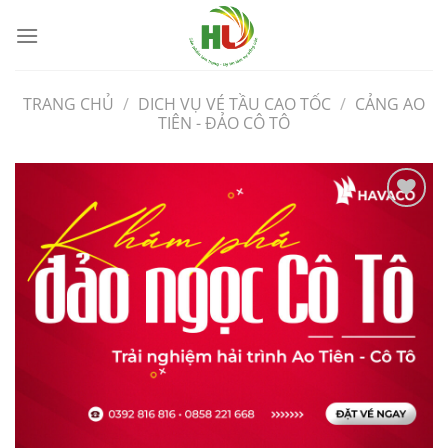
Bỏ
qua
nội
dung
TRANG CHỦ
/
DICH VỤ VÉ TẦU CAO TỐC
/
CẢNG AO
TIÊN - ĐẢO CÔ TÔ
Yêu
Thích