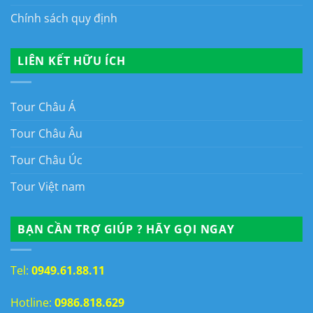
Chính sách quy định
LIÊN KẾT HỮU ÍCH
Tour Châu Á
Tour Châu Âu
Tour Châu Úc
Tour Việt nam
BẠN CẦN TRỢ GIÚP ? HÃY GỌI NGAY
Tel:
0949.61.88.11
Hotline:
0986.818.629