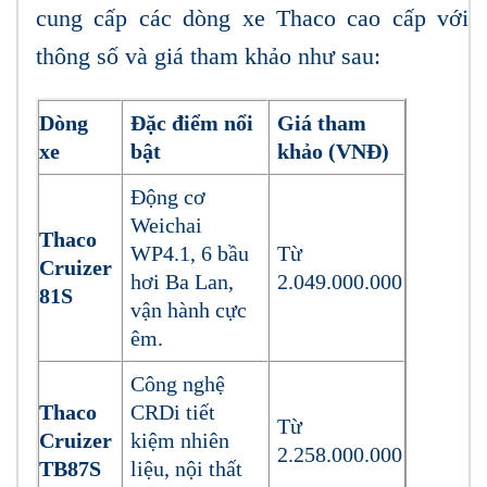
cung cấp các dòng xe Thaco cao cấp với
thông số và giá tham khảo như sau:
Dòng
Đặc điểm nổi
Giá tham
xe
bật
khảo (VNĐ)
Động cơ
Weichai
Thaco
WP4.1, 6 bầu
Từ
Cruizer
hơi Ba Lan,
2.049.000.000
81S
vận hành cực
êm.
Công nghệ
Thaco
CRDi tiết
Từ
Cruizer
kiệm nhiên
2.258.000.000
TB87S
liệu, nội thất