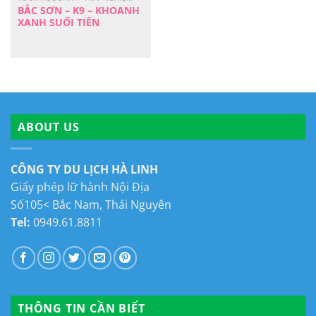
BẮC SƠN – K9 – KHOANH
XANH SUỐI TIÊN
ABOUT US
CÔNG TY DU LỊCH HÀ LINH
Giấy phép lữ hành Nội Địa
Số105< Bắc Nam, Thái Nguyên
Tel:
0949.61.8811
THÔNG TIN CẦN BIẾT