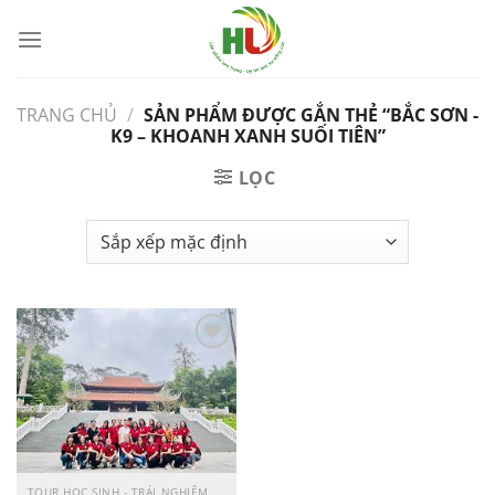
Bỏ
qua
nội
dung
TRANG CHỦ
/
SẢN PHẨM ĐƯỢC GẮN THẺ “BẮC SƠN -
K9 – KHOANH XANH SUỐI TIÊN”
LỌC
Yêu
Thích
TOUR HỌC SINH - TRẢI NGHIỆM