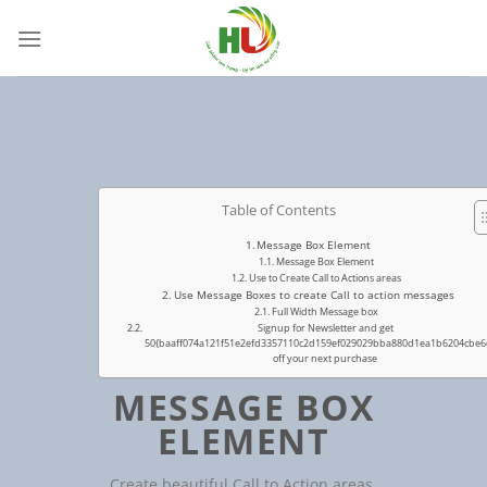
Bỏ
qua
nội
dung
Table of Contents
Message Box Element
Message Box Element
Use to Create Call to Actions areas
Use Message Boxes to create Call to action messages
Full Width Message box
Signup for Newsletter and get
50{baaff074a121f51e2efd3357110c2d159ef029029bba880d1ea1b6204cbe6
off your next purchase
MESSAGE BOX
ELEMENT
Create beautiful Call to Action areas.