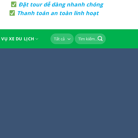
Đặt tour dễ dàng nhanh chóng
Thanh toán an toàn linh hoạt
Tìm
 VỤ XE DU LỊCH
kiếm: