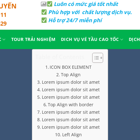
Luôn có mức giá tốt nhất
TUYẾN
Phù hợp với chất lượng dịch vụ.
.11
Hỗ trợ 24/7 miễn phí
629
C
TOUR TRẢI NGHIỆM
DICH VỤ VÉ TẦU CAO TỐC
DỊCH
Table of Contents
ICON BOX ELEMENT
Top Align
Lorem ipsum dolor sit amet
Lorem ipsum dolor sit amet
Lorem ipsum dolor sit amet
Top Align with border
Lorem ipsum dolor sit amet
Lorem ipsum dolor sit amet
Lorem ipsum dolor sit amet
Left Align