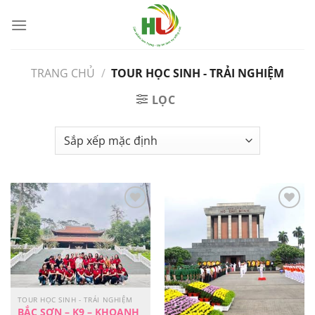
Bỏ
qua
nội
dung
TRANG CHỦ
/
TOUR HỌC SINH - TRẢI NGHIỆM
LỌC
Yêu
Yêu
Thích
Thích
TOUR HỌC SINH - TRẢI NGHIỆM
BẮC SƠN – K9 – KHOANH