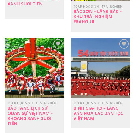
XANH SUỐI TIÊN
TOUR HỌC SINH - TRẢI NGHIỆM
BẮC SƠN – LĂNG BÁC –
KHU TRẢI NGHIỆM
ERAHOUR
Yêu
Yêu
Thích
Thích
TOUR HỌC SINH - TRẢI NGHIỆM
TOUR HỌC SINH - TRẢI NGHIỆM
BẢO TÀNG LỊCH SỬ
BÌNH GIA- K9 – LÀNG
QUÂN SỰ VIỆT NAM –
VĂN HÓA CÁC DÂN TỘC
KHOANG XANH SUỐI
VIỆT NAM
TIÊN