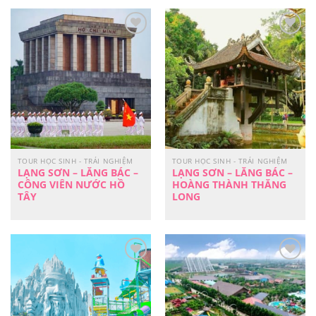
Yêu
Yêu
Thích
Thích
TOUR HỌC SINH - TRẢI NGHIỆM
TOUR HỌC SINH - TRẢI NGHIỆM
LẠNG SƠN – LĂNG BÁC –
LẠNG SƠN – LĂNG BÁC –
CÔNG VIÊN NƯỚC HỒ
HOÀNG THÀNH THĂNG
TÂY
LONG
Yêu
Yêu
Thích
Thích