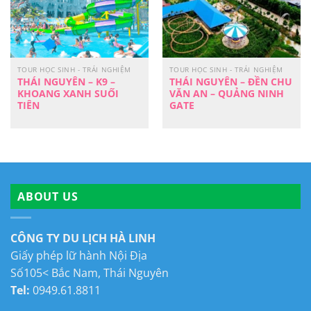
TOUR HỌC SINH - TRẢI NGHIỆM
TOUR HỌC SINH - TRẢI NGHIỆM
THÁI NGUYÊN – K9 –
THÁI NGUYÊN – ĐỀN CHU
KHOANG XANH SUỐI
VĂN AN – QUẢNG NINH
TIÊN
GATE
ABOUT US
CÔNG TY DU LỊCH HÀ LINH
Giấy phép lữ hành Nội Địa
Số105< Bắc Nam, Thái Nguyên
Tel:
0949.61.8811