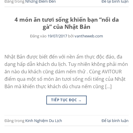
Đăng trong
Những Điểm Đến
Để lại bình luận
4 món ăn tươi sống khiến bạn “nổi da
gà” của Nhật Bản
Đăng vào
19/07/2017
bởi
vantheweb.com
Nhật Bản được biết đến với nền ẩm thực độc đáo, đa
dạng hấp dẫn khách du lịch. Tuy nhiên không phải món
ăn nào du khách cũng dám nếm thử . Cùng AVITOUR
điểm qua một số món ăn tươi sống nổi tiếng của Nhật
Bản mà khiến thực khách dù chưa nếm cũng […]
TIẾP TỤC ĐỌC
→
Đăng trong
Kinh Nghiệm Du Lịch
Để lại bình luận