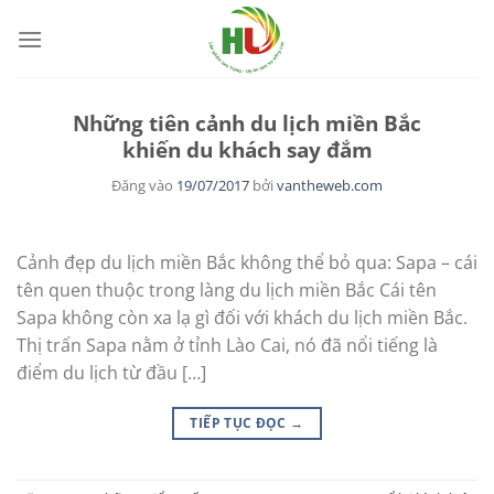
Bỏ
qua
nội
dung
Những tiên cảnh du lịch miền Bắc
khiến du khách say đắm
Đăng vào
19/07/2017
bởi
vantheweb.com
Cảnh đẹp du lịch miền Bắc không thể bỏ qua: Sapa – cái
tên quen thuộc trong làng du lịch miền Bắc Cái tên
Sapa không còn xa lạ gì đối với khách du lịch miền Bắc.
Thị trấn Sapa nằm ở tỉnh Lào Cai, nó đã nổi tiếng là
điểm du lịch từ đầu […]
TIẾP TỤC ĐỌC
→