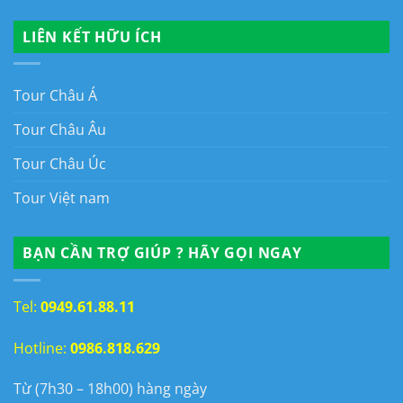
LIÊN KẾT HỮU ÍCH
Tour Châu Á
Tour Châu Âu
Tour Châu Úc
Tour Việt nam
BẠN CẦN TRỢ GIÚP ? HÃY GỌI NGAY
Tel:
0949.61.88.11
Hotline:
0986.818.629
Từ (7h30 – 18h00) hàng ngày